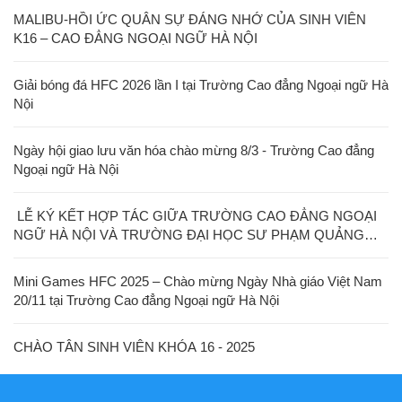
MALIBU-HỒI ỨC QUÂN SỰ ĐÁNG NHỚ CỦA SINH VIÊN
K16 – CAO ĐẲNG NGOẠI NGỮ HÀ NỘI
Giải bóng đá HFC 2026 lần I tại Trường Cao đẳng Ngoại ngữ Hà
Nội
Ngày hội giao lưu văn hóa chào mừng 8/3 - Trường Cao đẳng
Ngoại ngữ Hà Nội
LỄ KÝ KẾT HỢP TÁC GIỮA TRƯỜNG CAO ĐẲNG NGOẠI
NGỮ HÀ NỘI VÀ TRƯỜNG ĐẠI HỌC SƯ PHẠM QUẢNG
TÂY
Mini Games HFC 2025 – Chào mừng Ngày Nhà giáo Việt Nam
20/11 tại Trường Cao đẳng Ngoại ngữ Hà Nội
CHÀO TÂN SINH VIÊN KHÓA 16 - 2025