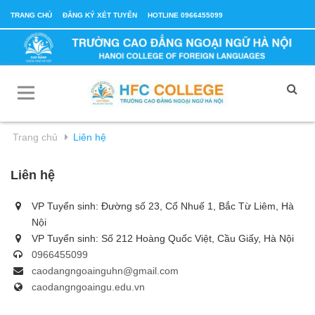
TRANG CHỦ
ĐĂNG KÝ XÉT TUYỂN
HOTLINE 0966455099
Trang chủ
Liên hệ
Liên hệ
VP Tuyển sinh: Đường số 23, Cổ Nhuế 1, Bắc Từ Liêm, Hà
Nội
VP Tuyển sinh: Số 212 Hoàng Quốc Việt, Cầu Giấy, Hà Nội
0966455099
caodangngoainguhn@gmail.com
caodangngoaingu.edu.vn