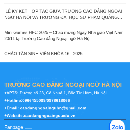
LỄ KÝ KẾT HỢP TÁC GIỮA TRƯỜNG CAO ĐẲNG NGOẠI
NGỮ HÀ NỘI VÀ TRƯỜNG ĐẠI HỌC SƯ PHẠM QUẢNG
TÂY
Mini Games HFC 2025 – Chào mừng Ngày Nhà giáo Việt Nam
20/11 tại Trường Cao đẳng Ngoại ngữ Hà Nội
CHÀO TÂN SINH VIÊN KHÓA 16 - 2025
TRƯỜNG CAO ĐẲNG NGOẠI NGỮ HÀ NỘI
+VPTS:
Đường số 23, Cổ Nhuế 1, Bắc Từ Liêm, Hà Nội
+Hotline:
0966455099/0978618066
+Email:
caodangngoainguhn@gmail.com
+Website:
caodangngoaingu.edu.vn
Fanpage