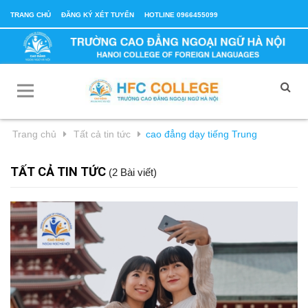
TRANG CHỦ
ĐĂNG KÝ XÉT TUYỂN
HOTLINE 0966455099
Trang chủ
Tất cả tin tức
cao đẳng dạy tiếng Trung
TẤT CẢ TIN TỨC
(2 Bài viết)