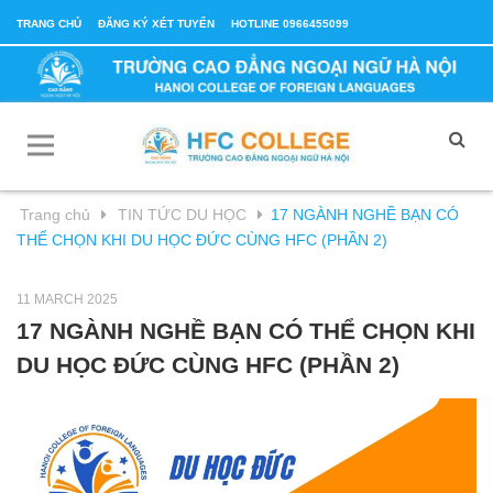
TRANG CHỦ
ĐĂNG KÝ XÉT TUYỂN
HOTLINE 0966455099
Trang chủ
TIN TỨC DU HỌC
17 NGÀNH NGHỀ BẠN CÓ
THỂ CHỌN KHI DU HỌC ĐỨC CÙNG HFC (PHẦN 2)
11 MARCH 2025
17 NGÀNH NGHỀ BẠN CÓ THỂ CHỌN KHI
DU HỌC ĐỨC CÙNG HFC (PHẦN 2)