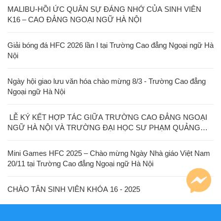
MALIBU-HỒI ỨC QUÂN SỰ ĐÁNG NHỚ CỦA SINH VIÊN
K16 – CAO ĐẲNG NGOẠI NGỮ HÀ NỘI
Giải bóng đá HFC 2026 lần I tại Trường Cao đẳng Ngoại ngữ Hà
Nội
Ngày hội giao lưu văn hóa chào mừng 8/3 - Trường Cao đẳng
Ngoại ngữ Hà Nội
LỄ KÝ KẾT HỢP TÁC GIỮA TRƯỜNG CAO ĐẲNG NGOẠI
NGỮ HÀ NỘI VÀ TRƯỜNG ĐẠI HỌC SƯ PHẠM QUẢNG
TÂY
Mini Games HFC 2025 – Chào mừng Ngày Nhà giáo Việt Nam
20/11 tại Trường Cao đẳng Ngoại ngữ Hà Nội
CHÀO TÂN SINH VIÊN KHÓA 16 - 2025